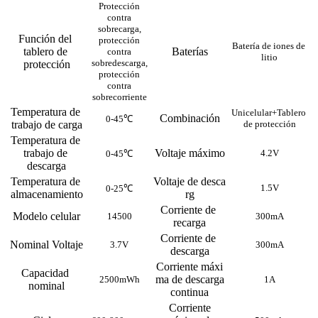
Protección
contra
sobrecarga,
Función del 
protección
Batería de iones de 
tablero de 
Baterías
contra
litio
sobredescarga,
protección
protección
contra
sobrecorriente
Temperatura de 
Unicelular+Tablero 
Combinación
0-45℃
trabajo de carga
de protección
Temperatura de 
trabajo de 
Voltaje máximo
4.2V
0-45℃
descarga
Temperatura de 
Voltaje de desca
1.5V
0-25℃
almacenamiento
rg
Corriente de 
Modelo celular
14500
300mA
recarga
Corriente de 
Nominal Voltaje
3.7V
300mA
descarga
Corriente máxi
Capacidad 
ma de descarga
2500mWh
1A
nominal
continua
Corriente