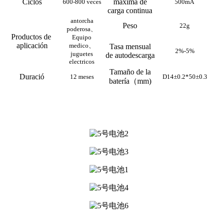
Ciclos
máxima de
600-800 veces
500mA 
carga continua
antorcha
Peso
22g
poderosa、
Productos de 
Equipo
aplicación
medico、
Tasa mensual
2%-5%
juguetes
de autodescarga
electricos
Tamaño de la
Duració
12 meses
D14±0.2*50±0.3
batería（mm)