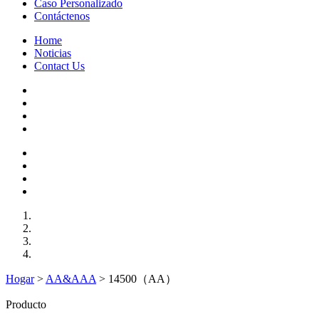
Caso Personalizado
Contáctenos
Home
Noticias
Contact Us
Hogar
>
AA&AAA
>
14500（AA）
Producto