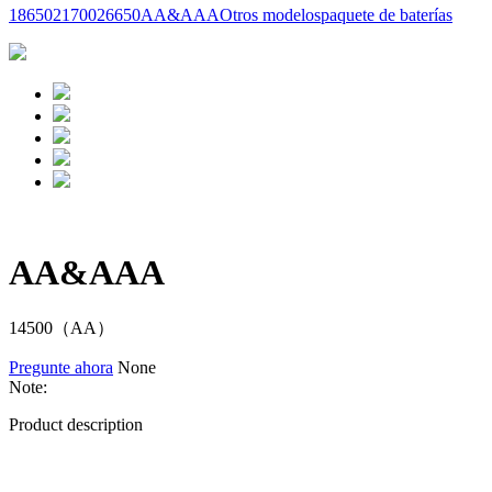
18650
21700
26650
AA&AAA
Otros modelos
paquete de baterías
AA&AAA
14500（AA）
Pregunte ahora
None
Note:
Product description