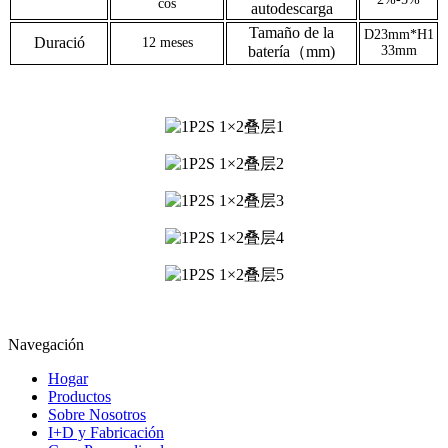
cos
autodescarga
Tamaño de la
D23mm*H1
Duració
12 meses
batería（mm)
33mm
Navegación
Hogar
Productos
Sobre Nosotros
I+D y Fabricación