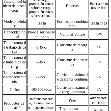
Función del ta
protección contra
Batería de io
blero de protec
Baterías
sobredescarga,
nes de litio
ción
protección contra
sobrecorriente
Modelo celula
Formas de combina
18650
18650 1P2S
r
ción
Puede ser perso
Capacidad no
Nominal Voltaje
7.4V
minal
nalizado
Temperatura d
Corriente de recarg
e trabajo de ca
1A
0-45℃
a
rga
Temperatura d
Corriente de descar
e trabajo de de
3A
0-45℃
ga
scarga
Temperatura d
Corriente máxima d
e almacenamie
7A
0-25℃
e descarga continua
nto
Corriente máxima d
Ciclos
600-800 veces
3A
e carga continua
Alrededor 
antorcha poderos
Peso
de 100g
Productos de 
a、Equipo medic
aplicación
o、juguetes electri
Tasa mensual de
2%-5%