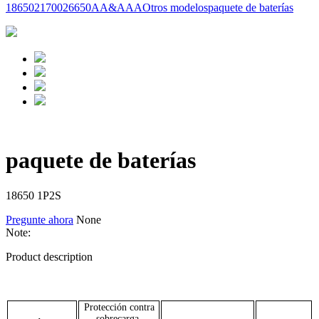
18650
21700
26650
AA&AAA
Otros modelos
paquete de baterías
paquete de baterías
18650 1P2S
Pregunte ahora
None
Note:
Product description
Protección contra
sobrecarga,